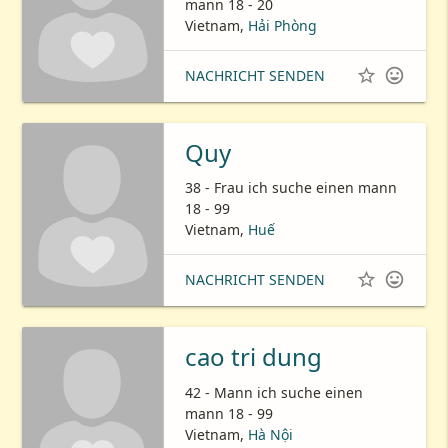
mann 18 - 20
Vietnam,
Hải Phòng


NACHRICHT SENDEN
Quy
38 - Frau ich suche einen mann
18 - 99
Vietnam,
Huế


NACHRICHT SENDEN
cao tri dung
42 - Mann ich suche einen
mann 18 - 99
Vietnam,
Hà Nội