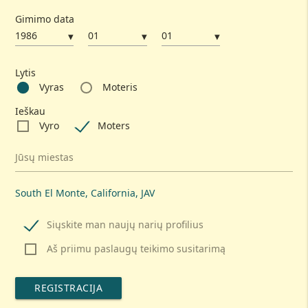
Gimimo data
▼
▼
▼
Lytis
Vyras
Moteris
Ieškau
Vyro
Moters
Jūsų miestas
South El Monte, California, JAV
Siųskite man naujų narių profilius
Aš priimu paslaugų teikimo susitarimą
REGISTRACIJA