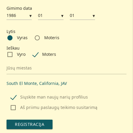
Gimimo data
▼
▼
▼
Lytis
Vyras
Moteris
Ieškau
Vyro
Moters
Jūsų miestas
South El Monte, California, JAV
Siųskite man naujų narių profilius
Aš priimu paslaugų teikimo susitarimą
REGISTRACIJA