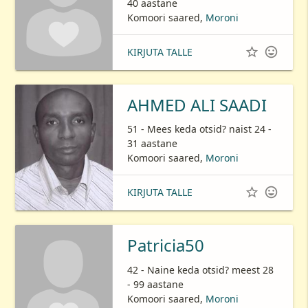
40 aastane
Komoori saared,
Moroni


KIRJUTA TALLE
AHMED ALI SAADI
51 - Mees keda otsid? naist 24 -
31 aastane
Komoori saared,
Moroni


KIRJUTA TALLE
Patricia50
42 - Naine keda otsid? meest 28
- 99 aastane
Komoori saared,
Moroni