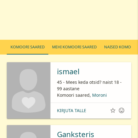
KOMOORI SAARED
MEHI KOMOORI SAARED
NAISED KOMOORI
ismael
45 - Mees keda otsid? naist 18 -
99 aastane
Komoori saared,
Moroni


KIRJUTA TALLE
Ganksteris