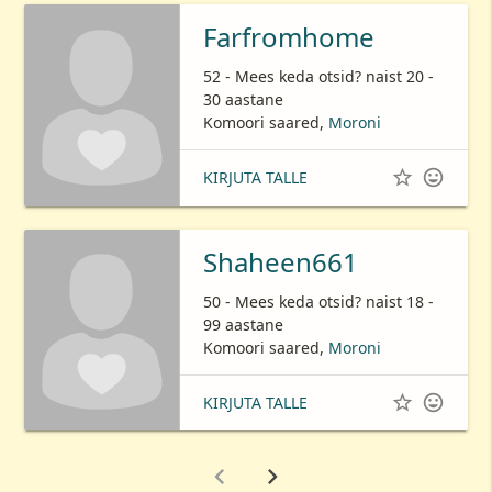
Farfromhome
52 - Mees keda otsid? naist 20 -
30 aastane
Komoori saared,
Moroni


KIRJUTA TALLE
Shaheen661
50 - Mees keda otsid? naist 18 -
99 aastane
Komoori saared,
Moroni


KIRJUTA TALLE

