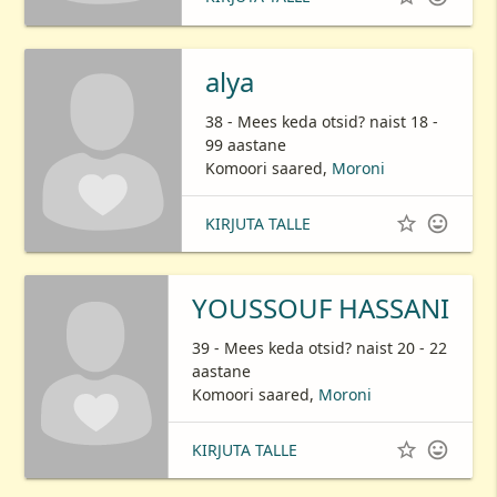
alya
38 - Mees keda otsid? naist 18 -
99 aastane
Komoori saared,
Moroni


KIRJUTA TALLE
YOUSSOUF HASSANI
39 - Mees keda otsid? naist 20 - 22
aastane
Komoori saared,
Moroni


KIRJUTA TALLE