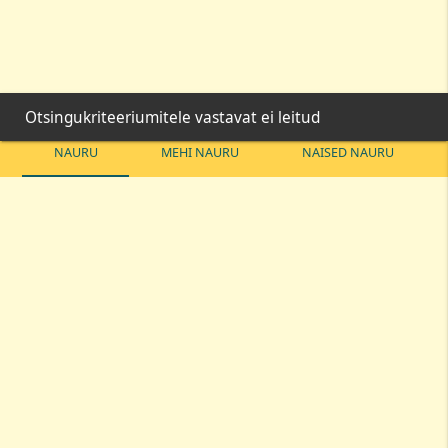
Otsingukriteeriumitele vastavat ei leitud
NAURU
MEHI NAURU
NAISED NAURU