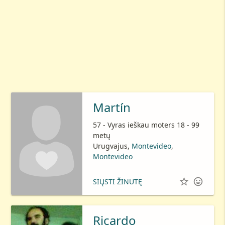
Martín
57 - Vyras ieškau moters 18 - 99
metų
Urugvajus,
Montevideo
,
Montevideo


SIŲSTI ŽINUTĘ
Ricardo