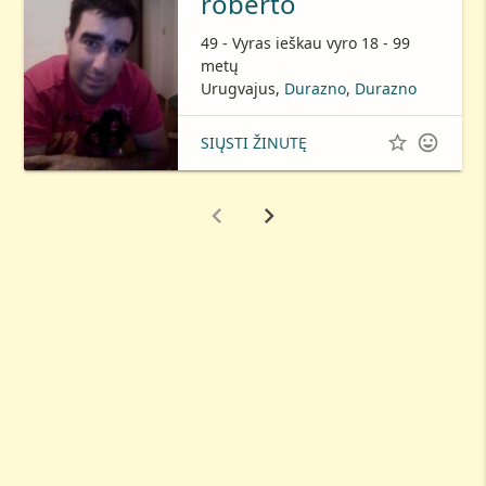
roberto
49 - Vyras ieškau vyro 18 - 99
metų
Urugvajus,
Durazno
,
Durazno


SIŲSTI ŽINUTĘ

